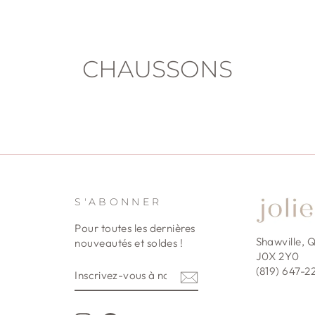
CHAUSSONS
S'ABONNER
E
Pour toutes les dernières
Shawville, 
nouveautés et soldes !
J0X 2Y0
INSCRIVEZ-
S'INSCRIRE
(819) 647-2
VOUS
À
NOTRE
INFOLETTRE