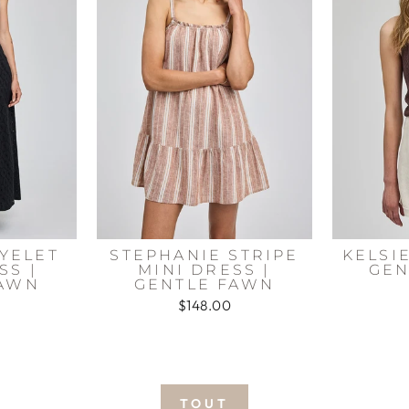
YELET
STEPHANIE STRIPE
KELSIE
SS |
MINI DRESS |
GEN
FAWN
GENTLE FAWN
$148.00
TOUT