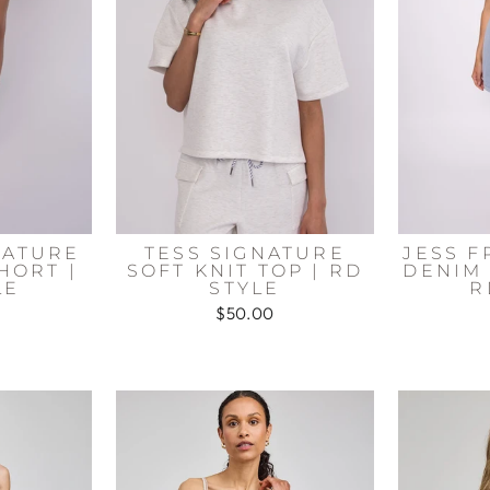
NATURE
TESS SIGNATURE
JESS 
HORT |
SOFT KNIT TOP | RD
DENIM 
LE
STYLE
R
$50.00