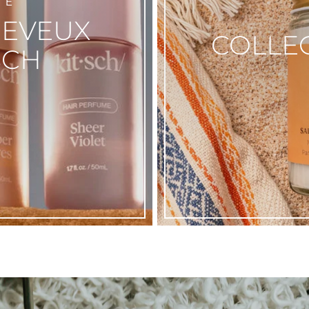
TÉ
HEVEUX
COLLE
SCH